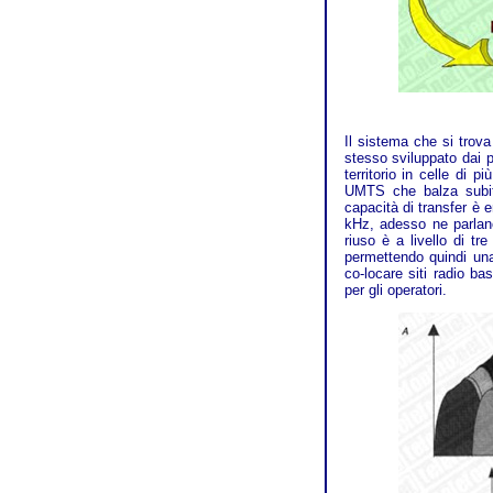
Il sistema che si trov
stesso sviluppato dai p
territorio in celle di
UMTS che balza subito
capacità di transfer è
kHz, adesso ne parlano
riuso è a livello di tr
permettendo quindi una 
co-locare siti radio 
per gli operatori.