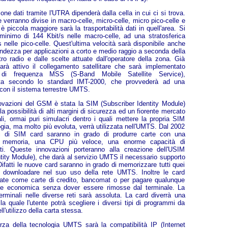
one dati tramite l'UTRA dipenderà dalla cella in cui ci si trova.
he verranno divise in macro-celle, micro-celle, micro pico-celle e
 è piccola maggiore sarà la trasportabilità dati in quell'area. Si
minimo di 144 Kbit/s nelle macro-celle, ad una stratosferica
s nelle pico-celle. Quest'ultima velocità sarà disponibile anche
andezza per applicazioni a corto e medio raggio a seconda della
ttro radio e dalle scelte attuate dall'operatore della zona. Già
 sarà attivo il collegamento satellitare che sarà implementato
e di frequenza MSS (S-Band Mobile Satellite Service),
ata secondo lo standard IMT-2000, che provvederà ad una
con il sistema terrestre UMTS.
ovazioni del GSM è stata la SIM (Subscriber Identity Module)
la possibilità di alti margini di sicurezza ed un fiorente mercato
li, ormai puri simulacri dentro i quali mettere la propria SIM
gia, ma molto più evoluta, verrà utilizzata nell'UMTS. Dal 2002
rici di SIM card saranno in grado di produrre carte con una
i memoria, una CPU più veloce, una enorme capacità di
i. Queste innovazioni porteranno alla creazione dell'USIM
ity Module), che darà al servizio UMTS il necessario supporto
Difatti le nuove card saranno in grado di memorizzare tutti quei
rà downloadare nel suo uso della rete UMTS. Inoltre le card
zzate come carte di credito, bancomat o per pagare qualunque
ione economica senza dover essere rimosse dal terminale. La
terminali nelle diverse reti sarà assoluta. La card diverrà una
la quale l'utente potrà scegliere i diversi tipi di programmi da
l'utilizzo della carta stessa.
rza della tecnologia UMTS sarà la compatibilità IP (Internet