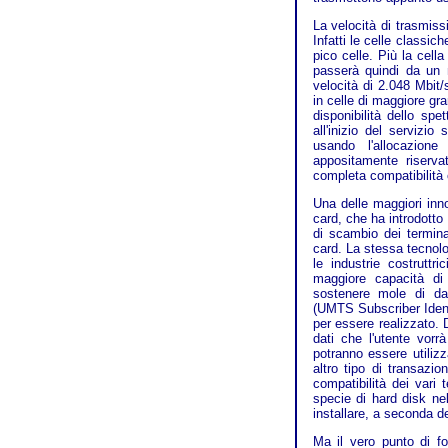
La velocità di trasmissi
Infatti le celle classic
pico celle. Più la cella
passerà quindi da un 
velocità di 2.048 Mbit/
in celle di maggiore gr
disponibilità dello spe
all'inizio del servizio
usando l'allocazion
appositamente riserv
completa compatibilità 
Una delle maggiori inn
card, che ha introdotto 
di scambio dei termina
card. La stessa tecnolo
le industrie costrutt
maggiore capacità d
sostenere mole di dat
(UMTS Subscriber Ident
per essere realizzato. 
dati che l'utente vor
potranno essere utili
altro tipo di transaz
compatibilità dei vari 
specie di hard disk nel
installare, a seconda del
Ma il vero punto di fo