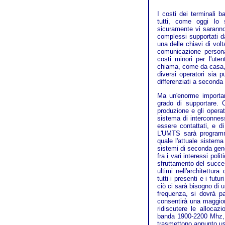
I costi dei terminali 
tutti, come oggi lo 
sicuramente vi saranno
complessi supportati da
una delle chiavi di vo
comunicazione persona
costi minori per l'ute
chiama, come da casa, s
diversi operatori sia p
differenziati a seconda 
Ma un'enorme importan
grado di supportare. C
produzione e gli operat
sistema di interconnes
essere contattati, e 
L'UMTS sarà programm
quale l'attuale sistem
sistemi di seconda gene
fra i vari interessi poli
sfruttamento del succes
ultimi nell'architettu
tutti i presenti e i fut
ciò ci sarà bisogno di 
frequenza, si dovrà 
consentirà una maggiore
ridiscutere le allocazi
banda 1900-2200 Mhz, s
trasmettono appunto usa