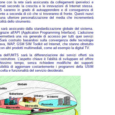
one con la rete sarà assicurata da collegamenti iperveloci e
nati secondo la crescita e le innovazioni di Internet stessa.
MTS saranno in grado di autoapprendere e di conseguenza di
nte a seconda di ciò che si troveranno di fronte. Questi nuovi
 una ulteriore personalizzazione del media che incrementerà
sibilità dello strumento.
sarà assicurato dalla standardizzazione globale del sistema.
razie all'API (Application Programming Interface). L'adozione
permetterà una via generale di accesso per tutti quei servizi
 Sarà costruito basandosi sulla convergenza delle tecnologie
 Java, WAP, GSM SIM Toolkit ed Internet, che stanno oltretutto
on altri prodotti multimediali, come ad esempio la digital TV.
a dell'UMTS sarà la differenziazione dei servizi offerti sia
costruttore. L'aspetto chiave è l'abilità di sviluppare ed offrire
hissimo tempo, senza richiedere modifiche dei supporti
ossibilità di aggiornare costantemente i programmi della USIM
celta e funzionalità del servizio desiderato.