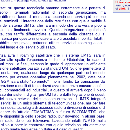
Tabella 1 - I passaggi verso la terza generazione
Universit
forum, eve
basati su questa tecnologia saranno certamente alla portata di
di
click
! [
sono i terminali radiomobili di seconda generazione, ma
 differenti fasce di mercato a seconda dei servizi più o meno
i terminali. L'integrazione della rete fissa con quella mobile è
lta del sistema UMTS, che farà in modo che una vera e propria
le sia finalmente avviata. Questa integrazione significherà
nte, con tariffe differenziate a seconda della distanza cui si
enza per questo rinunciare alla più assoluta mobilità. Infatti i
ubblici che privati, potranno offrire servizi di roaming a costi
del luogo e del servizio utilizzato.
za avrà il roaming satellitare che il sistema UMTS sarà in
on alle spalle l'esperienza Iridium e Globalstar, le case di
ori mobili e fissi, saranno in grado di approntare un efficiente
sione satellitare basato su standard UMTS, che permetterà di
di contattare, qualunque luogo da qualunque parte del mondo.
ato per essere operativo pienamente nel 2002, data nella
a GSM sarà stato "spremuto" fino in fondo. La transizione dai
razione a quelli di terza dovrà avvenire senza causare conflitti
tici, commerciali ed industriali, a questo si arriverà dopo il pieno
so dei sistemi digitali pre-UMTS , e dall'integrazione di questi
ra del nuovo network delle telecomunicazioni. L'UMTS integrerà
uri servizi in un unico sistema di telecomunicazione, ma per fare
una nuova tecnologia di accesso radio a divisione di codice e di
passare dall'attuale FDMA/TDMA al futuro W-CDMA/FDD, che
 disponibilità dello spettro radio, pur dovendo in alcuni paesi
oni radio delle reti televisive. Lavorando infatti l'UMTS nella
i va a porre in contrasto con quelle televisioni via etere che
ndo quelle frequenze (in Italia è il caso di RAI 1).