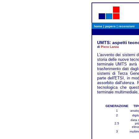
home
|
papers
|
recensioni
UMTS: aspetti tecno
di
Piero Lanza
L'avvento dei sistemi d
storia delle nuove tecn
terminale UMTS avrà u
trasferimento dati dagl
sistemi di Terza Gene
parte dell'ETSI, in mo
assorbito dall'utenza.
tecnologica che quest
terminale multimediale,
GENERAZIONE
TIP
1
analo
2
digit
data 
2.5
pi
elev
3
multim