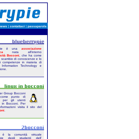
news
|
contattaci
|
passaparola
rypie è una
associazione
ca
nata all'interno
sità Bocconi
, che ha come
lo scambio di conoscenze e lo
di competenze in materia di
 Information Technology e
ione.
ser Group Bocconi
come punto di
to per gli utenti
 in Bocconi. Per
nformazioni visita il sito del
oni
.
è la comunità virtuale
nte degli studenti dell'