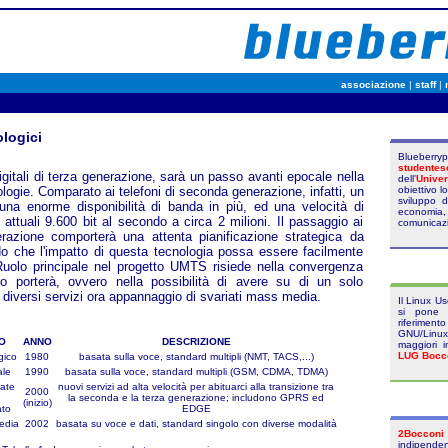
associazione
|
staff
|
logici
Blueber
studentes
igitali di terza generazione, sarà un passo avanti epocale nella
dell'
Univer
ologie. Comparato ai telefoni di seconda generazione, infatti, un
obiettivo 
sviluppo 
na enorme disponibilità di banda in più, ed una velocità di
economia,
i attuali 9.600 bit al secondo a circa 2 milioni. Il passaggio ai
comunicaz
razione comporterà una attenta pianificazione strategica da
do che l'impatto di questa tecnologia possa essere facilmente
 Ruolo principale nel progetto UMTS risiede nella convergenza
o porterà, ovvero nella possibilità di avere su di un solo
 diversi servizi ora appannaggio di svariati mass media.
Il Linux U
si pone 
riferimen
GNU/Linux
O
ANNO
DESCRIZIONE
maggiori i
LUG Bocc
gico
1980
basata sulla voce, standard multipli (NMT, TACS,...)
ale
1990
basata sulla voce, standard multipli (GSM, CDMA, TDMA)
rate
nuovi servizi ad alta velocità per abituarci alla transizione tra
2000
ù
la seconda e la terza generazione; includono GPRS ed
(inizio)
ato
EDGE
edia
2002
basata su voce e dati, standard singolo con diverse modalità
2Bocconi
indipende