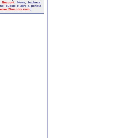
à Bocconi
. News, bacheca,
nti: questo e altro a portata
www.2bocconi.com
]