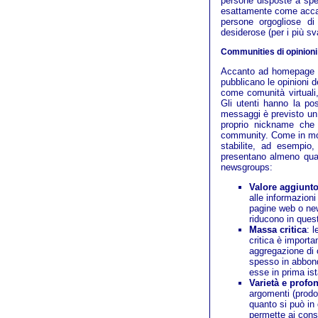
persone disposte a spe
esattamente come accade
persone orgogliose di
desiderose (per i più sv
Communities di opinioni
Accanto ad homepage p
pubblicano le opinioni de
come comunità virtuali
Gli utenti hanno la poss
messaggi è previsto un 
proprio nickname che l
community. Come in molt
stabilite, ad esempio, 
presentano almeno quat
newsgroups:
Valore aggiunt
alle informazion
pagine web o new
riducono in quest
Massa critica
: 
critica è import
aggregazione di o
spesso in abbond
esse in prima is
Varietà e profon
argomenti (prodot
quanto si può in 
permette ai consu