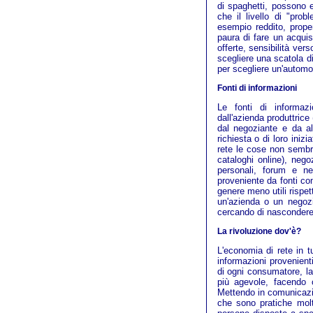
di spaghetti, possono e
che il livello di "pro
esempio reddito, prope
paura di fare un acquis
offerte, sensibilità ver
scegliere una scatola d
per scegliere un'automo
Fonti di informazioni
Le fonti di informazi
dall'azienda produttrice 
dal negoziante e da al
richiesta o di loro iniz
rete le cose non sembra
cataloghi online), nego
personali, forum e ne
proveniente da fonti co
genere meno utili rispett
un'azienda o un negozia
cercando di nascondere 
La rivoluzione dov'è?
L'economia di rete in t
informazioni provenienti
di ogni consumatore, la
più agevole, facendo c
Mettendo in comunicazio
che sono pratiche molto