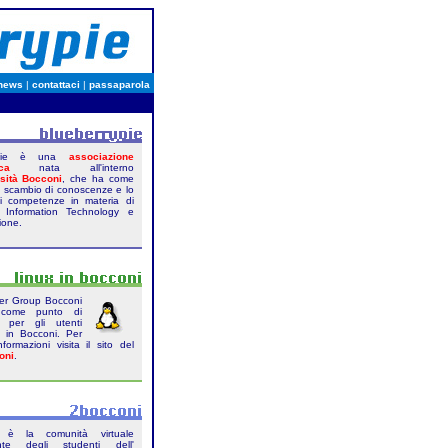
news
|
contattaci
|
passaparola
rypie è una
associazione
ca
nata all'interno
sità Bocconi
, che ha come
lo scambio di conoscenze e lo
di competenze in materia di
 Information Technology e
ione.
ser Group Bocconi
come punto di
to per gli utenti
 in Bocconi. Per
nformazioni visita il sito del
oni
.
è la comunità virtuale
nte degli studenti dell'