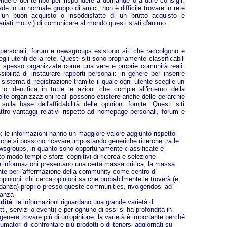
ndere del tempo per rispondere a domande o a dare consigli,
 in un normale gruppo di amici; non è difficile trovare in rete
 un buon acquisto o insoddisfatte di un brutto acquisto e
ariati motivi) di comunicare al mondo questi stati d'animo.
ersonali, forum e newsgroups esistono siti che raccolgono e
gli utenti della rete. Questi siti sono propriamente classificabili
, spesso organizzate come una vere e proprie comunità reali.
ibilità di instaurare rapporti personali: in genere per inserire
sistema di registrazione tramite il quale ogni utente sceglie un
o identifica in tutte le azioni che compie all'interno della
e organizzazioni reali possono esistere anche delle gerarchie
sulla base dell'affidabilità delle opinioni fornite. Questi siti
tro vantaggi relativi rispetto ad homepage personali, forum e
o
: le informazioni hanno un maggiore valore aggiunto rispetto
i che si possono ricavare impostando generiche ricerche tra le
sgroups, in quanto sono opportunamente classificate e
o modo tempi e sforzi cognitivi di ricerca e selezione
le informazioni presentano una certa massa critica; la massa
ante per l'affermazione della community come centro di
pinioni: chi cerca opinioni sa che probabilmente le troverà (e
anza) proprio presso queste communities, rivolgendosi ad
tanza
dità
: le informazioni riguardano una grande varietà di
ti, servizi o eventi) e per ognuno di essi si ha profondità in
genere trovare più di un'opinione; la varietà è importante perché
matori di confrontare più prodotti o di tenersi aggiornati su