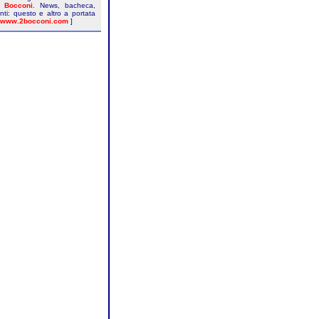
à Bocconi
. News, bacheca,
nti: questo e altro a portata
www.2bocconi.com
]