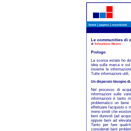
home
|
papers
|
recensioni
Le communities di o
di
Sebastiano Mestre
Prologo
La scorsa estate ho d
idea sulla marca e sul
insieme le informazioni
Tutte informazioni utili,
Un disperato bisogno di..
Nel processo di acqui
informazioni sulle var
informazioni è tanto m
problematico un bene c
effettuare l'acquisto o 
meno simili che esiston
beni durevoli (ad acqui
oppure beni ad elevata
Tanto per fare qualc
considerati beni proble