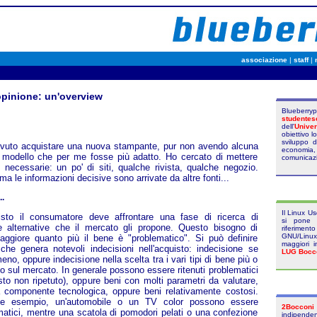
associazione
|
staff
|
pinione: un'overview
Blueber
studentes
dell'
Univer
obiettivo 
sviluppo 
ovuto acquistare una nuova stampante, pur non avendo alcuna
economia,
 modello che per me fosse più adatto. Ho cercato di mettere
comunicaz
 necessarie: un po' di siti, qualche rivista, qualche negozio.
 ma le informazioni decisive sono arrivate da altre fonti...
.
Il Linux U
sto il consumatore deve affrontare una fase di ricerca di
si pone 
ie alternative che il mercato gli propone. Questo bisogno di
riferimen
GNU/Linux
aggiore quanto più il bene è "problematico". Si può definire
maggiori i
he genera notevoli indecisioni nell'acquisto: indecisione se
LUG Bocc
meno, oppure indecisione nella scelta tra i vari tipi di bene più o
o sul mercato. In generale possono essere ritenuti problematici
sto non ripetuto), oppure beni con molti parametri da valutare,
 componente tecnologica, oppure beni relativamente costosi.
he esempio, un'automobile o un TV color possono essere
2Bocconi
matici, mentre una scatola di pomodori pelati o una confezione
indipende