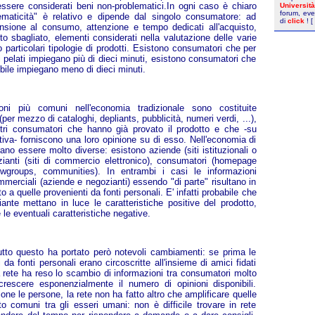
ssere considerati beni non-problematici.In ogni caso è chiaro
Universit
forum, eve
blematicità" è relativo e dipende dal singolo consumatore: ad
di
click
! [
nsione al consumo, attenzione e tempo dedicati all'acquisto,
to sbagliato, elementi considerati nella valutazione delle varie
so particolari tipologie di prodotti. Esistono consumatori che per
i pelati impiegano più di dieci minuti, esistono consumatori che
bile impiegano meno di dieci minuti.
oni più comuni nell'economia tradizionale sono costituite
(per mezzo di cataloghi, depliants, pubblicità, numeri verdi, ...),
tri consumatori che hanno già provato il prodotto e che -su
iativa- forniscono una loro opinione su di esso. Nell'economia di
no essere molto diverse: esistono aziende (siti istituzionali o
zianti (siti di commercio elettronico), consumatori (homepage
wgroups, communities). In entrambi i casi le informazioni
mmerciali (aziende e negozianti) essendo "di parte" risultano in
o a quelle provenienti da fonti personali. E' infatti probabile che
nte mettano in luce le caratteristiche positive del prodotto,
le eventuali caratteristiche negative.
utto questo ha portato però notevoli cambiamenti: se prima le
 da fonti personali erano circoscritte all'insieme di amici fidati
 rete ha reso lo scambio di informazioni tra consumatori molto
rescere esponenzialmente il numero di opinioni disponibili.
ne le persone, la rete non ha fatto altro che amplificare quelle
 comuni tra gli esseri umani: non è difficile trovare in rete